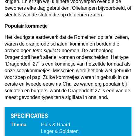
krijgen. En er zijn wel kleinere voorwerpen over die de
bewoners elke dag gebruikten. Olielampen bijvoorbeeld, of
sleutels van de sloten die op de deuren zaten.
Populair kommetje
Het kleurigste aardewerk dat de Romeinen op tafel zetten,
waren de oranjerode schalen, kommen en borden die
archeologen
terra sigillata
noemen. De archeoloog
Dragendorff heeft allerlei vormen onderscheiden. Het type
`Dragendorff 27’ is een kommetje van hetzelfde formaat als
onze soepkommetjes. Misschien werd het ook wel gebruikt
voor soep of pap. Zulke kommetjes waren in gebruik in de
eerste en tweede eeuw na Chr.; ze waren erg populair bij
soldaten en burgers, want de Dragendorff 27 is een van de
meest gevonden types terra sigillata in ons land.
SPECIFICATIES
Thema
Huis & Haard
Leger & Soldaten