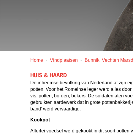
Home
Vindplaatsen
Bunnik, Vechten Marsd
HUIS & HAARD
De inheemse bevolking van Nederland at zijn eig
potten. Voor het Romeinse leger werd alles door
vis, potten, borden, bekers. De soldaten aten vo
gebruikten aardewerk dat in grote pottenbakkerij
band’ werd vervaardigd.
Kookpot
Allerlei voedsel werd gekookt in dit soort potten