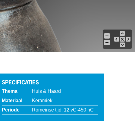
SPECIFICATIES
Thema
Huis & Haard
Materiaal
Keramiek
Periode
Romeinse tijd: 12 vC-450 nC