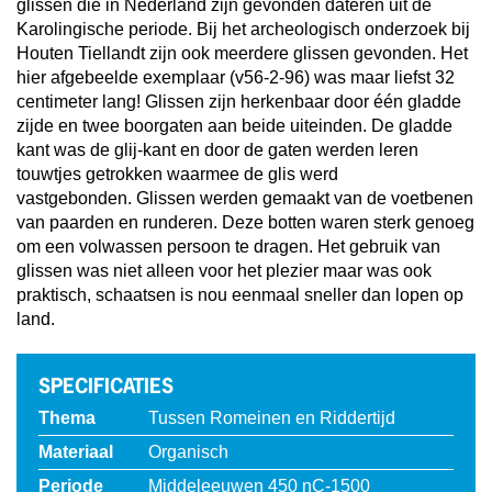
glissen die in Nederland zijn gevonden dateren uit de
Karolingische periode. Bij het archeologisch onderzoek bij
Houten Tiellandt zijn ook meerdere glissen gevonden. Het
hier afgebeelde exemplaar (v56-2-96) was maar liefst 32
centimeter lang! Glissen zijn herkenbaar door één gladde
zijde en twee boorgaten aan beide uiteinden. De gladde
kant was de glij-kant en door de gaten werden leren
touwtjes getrokken waarmee de glis werd
vastgebonden.
Glissen werden gemaakt van de voetbenen
van paarden en runderen. Deze botten waren sterk genoeg
om een volwassen persoon te dragen. Het gebruik van
glissen was niet alleen voor het plezier maar was ook
praktisch, schaatsen is nou eenmaal sneller dan lopen op
land.
SPECIFICATIES
Thema
Tussen Romeinen en Riddertijd
Materiaal
Organisch
Periode
Middeleeuwen 450 nC-1500