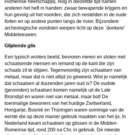
Romeinse heerschappij. Nog in diezelfde tijd namen
anderen het heft in handen: zwaar bewapende krijgers en
hun gevolg uit het noorden, die zich nestelden in de oude
forten en op andere punten langs de rivier. Bijzondere
archeologische vondsten werpen licht op deze `donkere’
Middeleeuwen.
Glijdende glis
Een typisch winters beeld, bevroren meren en sloten met
schaatsende mensen en iemand op de kant die zijn
schaats zit te slijpen. Tegenwoordig zijn schaatsen van
metaal, maar dat is niet altijd zo geweest. Wist je namelijk
dat schaatsen al duizenden jaren oud is? De oudste
(gevonden) schaatsen komen namelijk uit de Late
Bronstijd en waren niet van metaal, maar bot! De
toenmalige bewoners van het huidige Zwitserland,
Hongarije, Bosnië en Thüringen waren sommige van de
eerste die op deze manier gebruik maakten van het ijs. In
Nederland kwam schaatsen op glissen in de Midden-
Romeinse tijd, rond 200 na Chr. in gebruik. De meeste