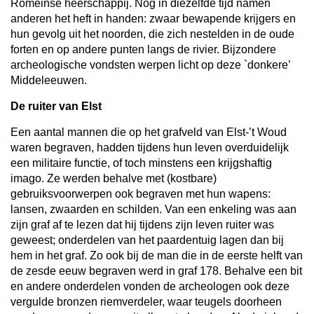
Romeinse heerschappij. Nog in diezelfde tijd namen
anderen het heft in handen: zwaar bewapende krijgers en
hun gevolg uit het noorden, die zich nestelden in de oude
forten en op andere punten langs de rivier. Bijzondere
archeologische vondsten werpen licht op deze `donkere’
Middeleeuwen.
De ruiter van Elst
Een aantal mannen die op het grafveld van Elst-’t Woud
waren begraven, hadden tijdens hun leven overduidelijk
een militaire functie, of toch minstens een krijgshaftig
imago. Ze werden behalve met (kostbare)
gebruiksvoorwerpen ook begraven met hun wapens:
lansen, zwaarden en schilden. Van een enkeling was aan
zijn graf af te lezen dat hij tijdens zijn leven ruiter was
geweest; onderdelen van het paardentuig lagen dan bij
hem in het graf. Zo ook bij de man die in de eerste helft van
de zesde eeuw begraven werd in graf 178. Behalve een bit
en andere onderdelen vonden de archeologen ook deze
vergulde bronzen riemverdeler, waar teugels doorheen