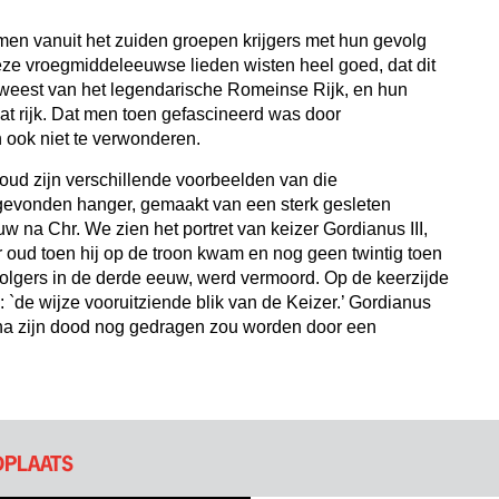
en vanuit het zuiden groepen krijgers met hun gevolg
eze vroegmiddeleeuwse lieden wisten heel goed, dat dit
eest van het legendarische Romeinse Rijk, en hun
t rijk. Dat men toen gefascineerd was door
an ook niet te verwonderen.
Woud zijn verschillende voorbeelden van die
 gevonden hanger, gemaakt van een sterk gesleten
uw na Chr. We zien het portret van keizer Gordianus III,
ar oud toen hij op de troon kwam en nog geen twintig toen
volgers in de derde eeuw, werd vermoord. Op de keerzijde
: `de wijze vooruitziende blik van de Keizer.’ Gordianus
n na zijn dood nog gedragen zou worden door een
DPLAATS