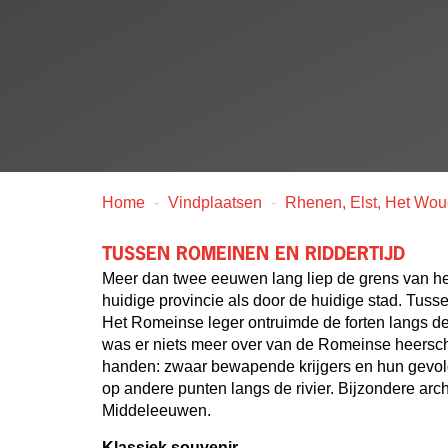
Home
Vindplaatsen
Rhenen, Elst, Het Wo
TUSSEN ROMEINEN EN RIDDERTIJD
Meer dan twee eeuwen lang liep de grens van he
huidige provincie als door de huidige stad. Tus
Het Romeinse leger ontruimde de forten langs d
was er niets meer over van de Romeinse heerscha
handen: zwaar bewapende krijgers en hun gevolg 
op andere punten langs de rivier. Bijzondere ar
Middeleeuwen.
Klassiek souvenir