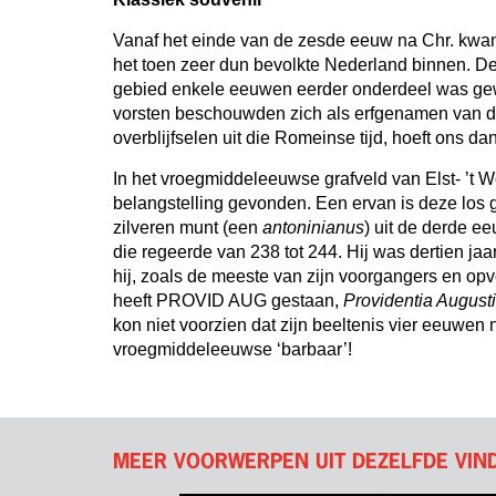
Vanaf het einde van de zesde eeuw na Chr. kwam
het toen zeer dun bevolkte Nederland binnen. D
gebied enkele eeuwen eerder onderdeel was gew
vorsten beschouwden zich als erfgenamen van da
overblijfselen uit die Romeinse tijd, hoeft ons d
In het vroegmiddeleeuwse grafveld van Elst- ’t 
belangstelling gevonden. Een ervan is deze los
zilveren munt (een
antoninianus
) uit de derde ee
die regeerde van 238 tot 244. Hij was dertien ja
hij, zoals de meeste van zijn voorgangers en op
heeft PROVID AUG gestaan,
Providentia Augusti
kon niet voorzien dat zijn beeltenis vier eeuwe
vroegmiddeleeuwse ‘barbaar’!
MEER VOORWERPEN UIT DEZELFDE VIN